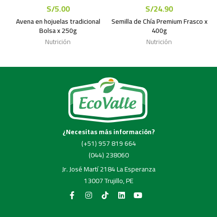
S/
5.00
S/
24.90
Avena en hojuelas tradicional
Semilla de Chía Premium Frasco x
P
Bolsa x 250g
400g
Nutrición
Nutrición
¿Necesitas más información?
(+51) 957 819 664
(044) 238060
Jr. José Martí 2184 La Esperanza
13007 Trujillo, PE