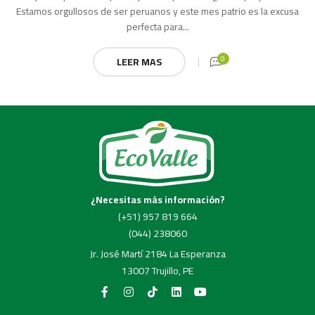
Estamos orgullosos de ser peruanos y este mes patrio es la excusa
perfecta para...
0
LEER MAS
¿Necesitas más información?
(+51) 957 819 664
(044) 238060
Jr. José Martí 2184 La Esperanza
13007 Trujillo, PE