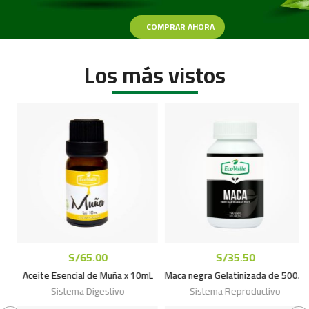
COMPRAR AHORA
Los más vistos
S/
65.00
S/
35.50
00mL
Aceite Esencial de Muña x 10mL
Maca negra Gelatinizada de 500mg c/u x 100cáps.
Sistema Digestivo
Sistema Reproductivo