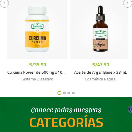
S/
35.90
S/
47.50
Cúrcuma Power de 500mg x 100caps
Aceite de Argán Base x 33 mL
Sistema Digestivo
Cosmética Natural
Conoce todas nuestras
CATEGORÍAS