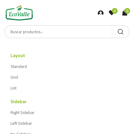
0
0
Layout
Standard
Grid
List
Sidebar
Right Sidebar
Left Sidebar
No Sidebar