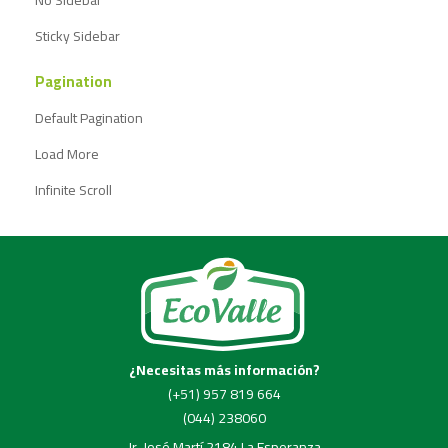
Sticky Sidebar
Pagination
Default Pagination
Load More
Infinite Scroll
¿Necesitas más información?
(+51) 957 819 664
(044) 238060
Jr. José Martí 2184 La Esperanza