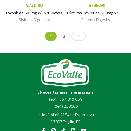
S/
30.90
S/
35.90
Tocosh de 500mg c/u x 100cáps.
Cúrcuma Power de 500mg x 100caps
Sistema Digestivo
Sistema Digestivo
1
2
¿Necesitas más información?
(+51) 957 819 664
(044) 238060
Jr. José Martí 2184 La Esperanza
13007 Trujillo, PE