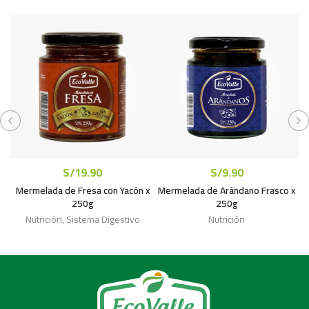
S/
19.90
S/
9.90
Mermelada de Fresa con Yacón x
Mermelada de Arándano Frasco x
250g
250g
Nutrición
,
Sistema Digestivo
Nutrición