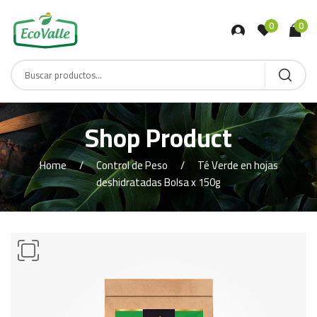
0
0
Shop Product
Home
Control de Peso
Té Verde en hojas
deshidratadas Bolsa x 150g