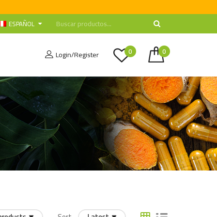
ESPAÑOL
0
0
Login/Register
products
Sort
Latest