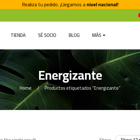
Realiza tu pedido. ¡Llegamos a
nivel nacional!
TIENDA
SÉ SOCIO
BLOG
MÁS
Energizante
Home
Productos etiquetados “Energizante”
 the single result
Show
Show 12 