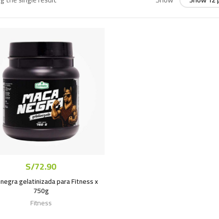
k
S/
72.90
negra gelatinizada para Fitness x
750g
Fitness