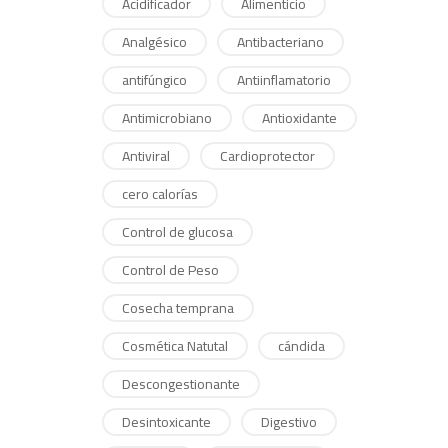
Acidificador
Alimenticio
Analgésico
Antibacteriano
antifúngico
Antiinflamatorio
Antimicrobiano
Antioxidante
Antiviral
Cardioprotector
cero calorías
Control de glucosa
Control de Peso
Cosecha temprana
Cosmética Natutal
cándida
Descongestionante
Desintoxicante
Digestivo