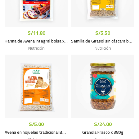
S/
11.80
S/
5.50
Harina de Avena Integral bolsa x 400g
Semilla de Girasol sin cáscara bolsa x 120g
Nutrición
Nutrición
S/
5.00
S/
24.00
Avena en hojuelas tradicional Bolsa x 250g
Granola Frasco x 380g