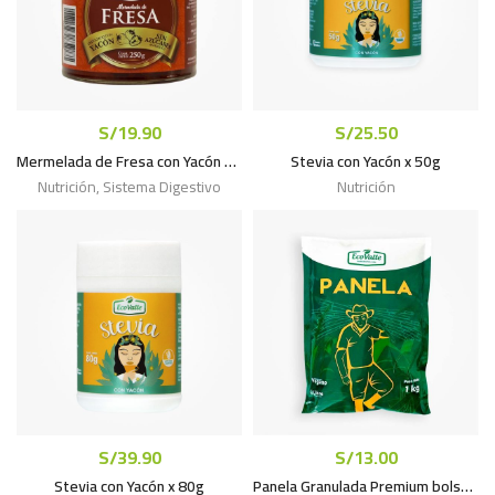
S/
19.90
S/
25.50
Mermelada de Fresa con Yacón x 250g
Stevia con Yacón x 50g
Nutrición
,
Sistema Digestivo
Nutrición
S/
39.90
S/
13.00
Stevia con Yacón x 80g
Panela Granulada Premium bolsa x 1kg