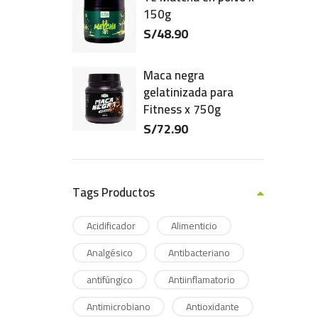
150g
S/
48.90
Maca negra
gelatinizada para
Fitness x 750g
S/
72.90
Tags Productos
Acidificador
Alimenticio
Analgésico
Antibacteriano
antifúngico
Antiinflamatorio
Antimicrobiano
Antioxidante