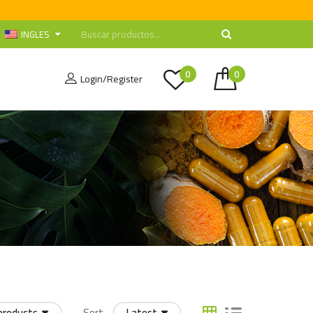
INGLES
0
0
Login/Register
products
Sort
Latest