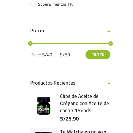
Superalimentos
(10)
Precio
Price:
S/40
—
S/50
FILTER
Productos Recientes
Cáps de Aceite de
Orégano con Aceite de
coco x 15unds
S/
25.90
Té Matcha en polvo x